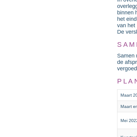
overleg
binnen h
het ein
van het
De vers
SAM
Samen m
de afsp
vergoed
PLA
Maart 2
Maart en
Mei 202