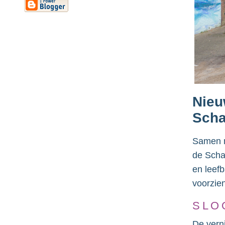
Nieu
Scha
Samen m
de Scha
en leef
voorzie
SLO
De vern