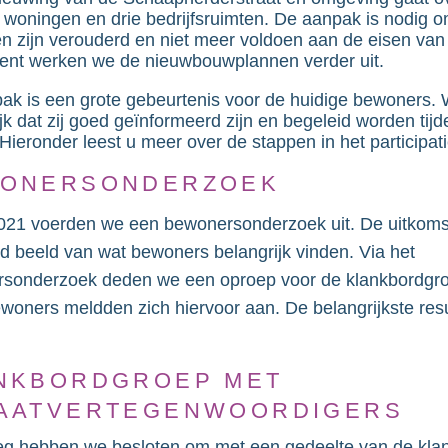
 woningen en drie bedrijfsruimten. De aanpak is nodig 
n zijn verouderd en niet meer voldoen aan de eisen van 
ent werken we de nieuwbouwplannen verder uit.
ak is een grote gebeurtenis voor de huidige bewoners. 
jk dat zij goed geïnformeerd zijn en begeleid worden tijd
Hieronder leest u meer over de stappen in het participat
ONERSONDERZOEK
021 voerden we een bewonersonderzoek uit. De uitkom
d beeld van wat bewoners belangrijk vinden. Via het
sonderzoek deden we een oproep voor de klankbordgr
 bewoners meldden zich hiervoor aan.
De belangrijkste res
NKBORDGROEP MET
AATVERTEGENWOORDIGERS
leg hebben we besloten om met een gedeelte van de kla