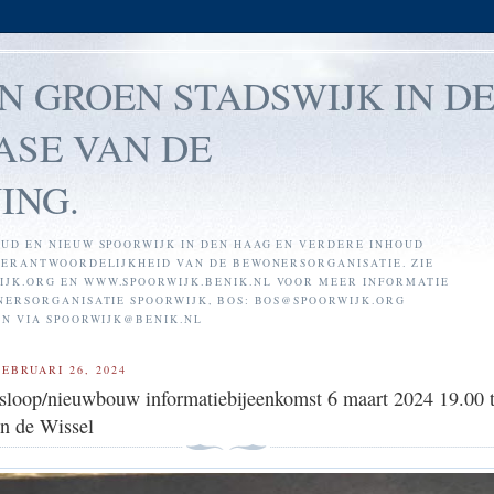
EN GROEN STADSWIJK IN D
ASE VAN DE
ING.
UD EN NIEUW SPOORWIJK IN DEN HAAG EN VERDERE INHOUD
VERANTWOORDELIJKHEID VAN DE BEWONERSORGANISATIE. ZIE
JK.ORG EN WWW.SPOORWIJK.BENIK.NL VOOR MEER INFORMATIE
NERSORGANISATIE SPOORWIJK, BOS: BOS@SPOORWIJK.ORG
EN VIA SPOORWIJK@BENIK.NL
EBRUARI 26, 2024
sloop/nieuwbouw informatiebijeenkomst 6 maart 2024 19.00 t
in de Wissel