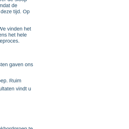
omdat de
deze tijd. Op
We vinden het
ens het hele
ieproces.
sten gaven ons
oep. Ruim
ultaten vindt u
nkbordgroep te