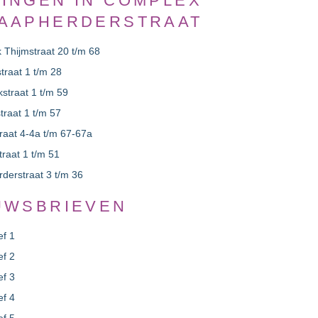
INGEN IN COMPLEX
AAPHERDERSTRAAT
 Thijmstraat 20 t/m 68
raat 1 t/m 28
straat 1 t/m 59
traat 1 t/m 57
raat 4-4a t/m 67-67a
traat 1 t/m 51
derstraat 3 t/m 36
UWSBRIEVEN
ef 1
ef 2
ef 3
ef 4