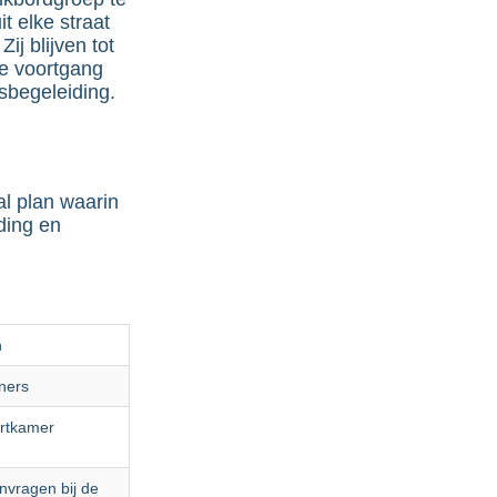
t elke straat
ij blijven tot
de voortgang
sbegeleiding.
l plan waarin
ding en
n
ners
urtkamer
nvragen bij de