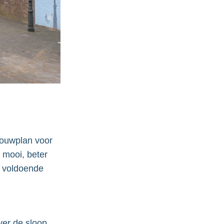
ouwplan voor
 mooi, beter
, voldoende
ver de sloop