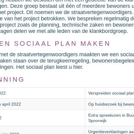
gen. Deze groep bestaat uit één of meerdere bewoners ui
et project. Dit noemen we de straatvertegenwoordigers. Z
de van het project betrokken. We bespreken regelmatig 
 project zoals de planning, technische zaken en bewoner
lagen delen we met alle leden van de klankbordgroep.
EN SOCIAAL PLAN MAKEN
et de straatvertegenwoordigers maakten we een sociaa
raken staan over de terugkeerregeling, bewonersbegelei
ingen.
Het sociaal plan leest u hier.
NNING
022
Verspreiden sociaal pla
 april 2022
Op huisbezoek bij bewo
Extra spreekuren in Bu
2
Spoorwijk
Urgentieverklaringen aa