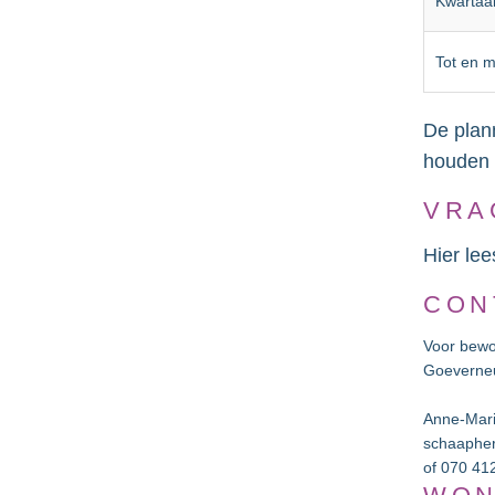
Kwartaal
Tot en 
De plan
houden 
VRA
Hier lee
CON
Voor bewo
Goeverneu
Anne-Mari
schaapher
of 070 41