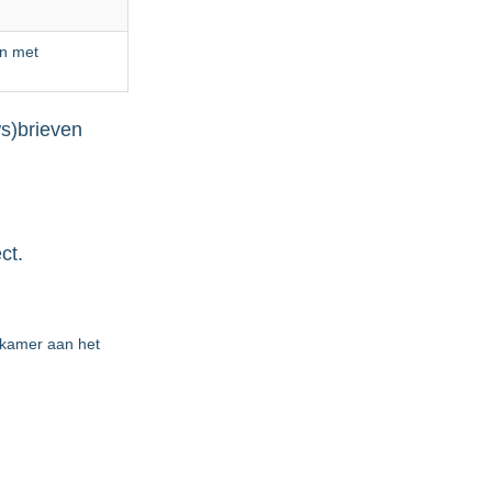
en met
ws)brieven
ct.
tkamer aan het