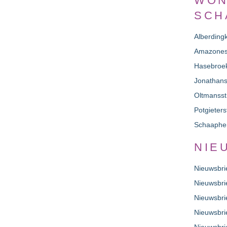
WON
SCH
Alberdingk
Amazonest
Hasebroek
Jonathans
Oltmansst
Potgieters
Schaapher
NIE
Nieuwsbri
Nieuwsbri
Nieuwsbri
Nieuwsbri