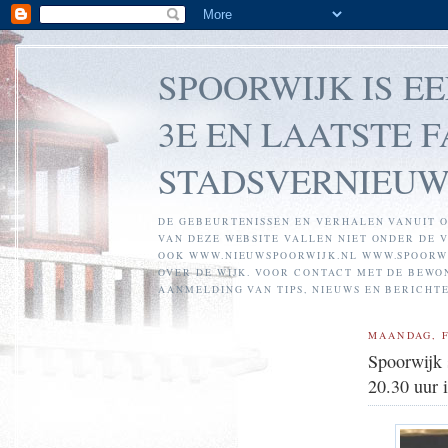
SPOORWIJK IS E
3E EN LAATSTE F
STADSVERNIEUW
DE GEBEURTENISSEN EN VERHALEN VANUIT O
VAN DEZE WEBSITE VALLEN NIET ONDER DE 
OOK WWW.NIEUWSPOORWIJK.NL WWW.SPOORWI
OVER DE WIJK. VOOR CONTACT MET DE BEWO
AANMELDING VAN TIPS, NIEUWS EN BERICHT
MAANDAG, F
Spoorwijk 
20.30 uur 