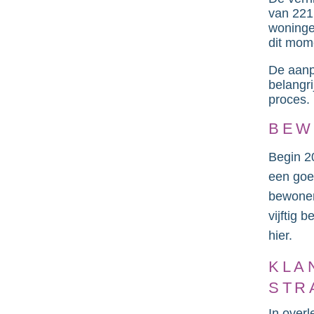
van 221
woninge
dit mom
De aanp
belangri
proces. 
BEW
Begin 2
een goe
bewoner
vijftig
hier.
KLA
STR
In over